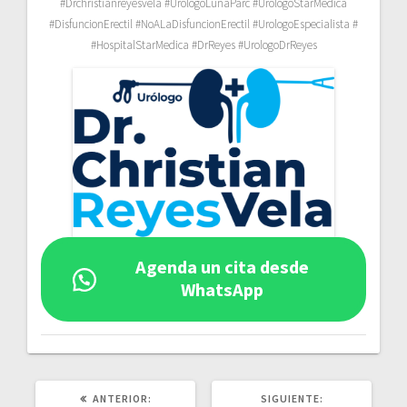
#Drchristianreyesvela #UrologoLunaParc #UrologoStarMedica
#DisfuncionErectil #NoALaDisfuncionErectil #UrologoEspecialista #
#HospitalStarMedica #DrReyes #UrologoDrReyes
Agenda un cita desde
WhatsApp
POST
SIGUIENTE
ANTERIOR:
SIGUIENTE: