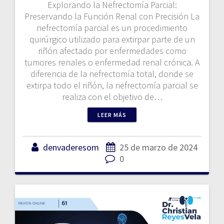
Explorando la Nefrectomía Parcial:
Preservando la Función Renal con Precisión La
nefrectomía parcial es un procedimiento
quirúrgico utilizado para extirpar parte de un
riñón afectado por enfermedades como
tumores renales o enfermedad renal crónica. A
diferencia de la nefrectomía total, donde se
extirpa todo el riñón, la nefrectomía parcial se
realiza con el objetivo de…
LEER MÁS
denvaderesom
25 de marzo de 2024
0