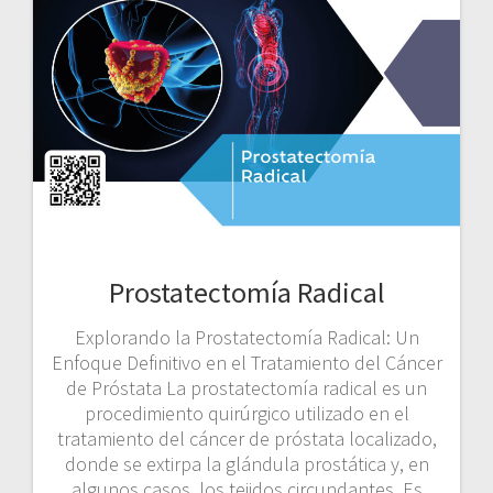
Prostatectomía Radical
Explorando la Prostatectomía Radical: Un
Enfoque Definitivo en el Tratamiento del Cáncer
de Próstata La prostatectomía radical es un
procedimiento quirúrgico utilizado en el
tratamiento del cáncer de próstata localizado,
donde se extirpa la glándula prostática y, en
algunos casos, los tejidos circundantes. Es