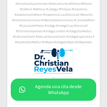
#GlandulasSuprarrenales #Adrenalina #LosRiñones #Riñones
#ViaRenal #Nefronas #LaVejiga #Prolapso #Vasectomia
#VasectomiaSinBisturi #VasectomiaCuautitlanIzcalli #Balanitis
#IncontinenciaUrinaria #InfeccionDeViasUrinarias #CancerDeRiñon
#EyaculacionPrecoz #Urologo #UrologoCuautitlanIzcalli
#Drchristianreyesvela #UrologoLunaParc #UrologoStarMedica
#DisfuncionErectil #NoALaDisfuncionErectil #UrologoEspecialista #
#HospitalStarMedica #DrReyes #UrologoDrReyes #DrReyesVela
_
Agenda una cita desde
WhatsApp