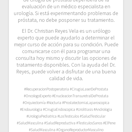
evaluación de un médico especialista en
urología. Si está experimentando problemas de
próstata, no debe posponer su tratamiento.
El Dr. Christian Reyes Vela es un urólogo
experto que puede ayudarlo a determinar el
mejor curso de acción para su condición. Puede
comunicarse con él para programar una
consulta hoy mismo y discutir las opciones de
tratamiento disponibles. Con la ayuda del Dr.
Reyes, puede volver a disfrutar de una buena
calidad de vida.
#RecuperacionPostoperatoria #CirugiaLaserDeProstata
#OncologoExperto #EnucleacionTransuretralDeProstata
#Orquiectomía #Nocturia #ProstatectomiaLaparoscopica
#Endourologia #CirugiaEndoscopica #Urolitiasis #Andrologia
#UrologiaPediatrica #LosTesticulos #SaludTesticular
#SaludMasculina #SaludReproductiva #TesticulosSanos #ElPene
#SaludMasculina #OrganoReproductorMasculino