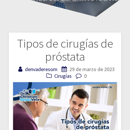
Tipos de cirugías de
Navegación
próstata
de
entradas
denvaderesom
29 de marzo de 2023
Cirugías
0