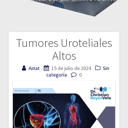
Tumores Uroteliales
Navegación
Altos
de
entradas
Ainat
15 de julio de 2024
Sin
categoría
0