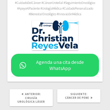
#CuidadoDelCáncer #CáncerUrotelial #SeguimientoOncológico
#ApoyoAlPaciente #UrologíaMédica #CuidadoPersonalizado
#BienestarOncológico #InnovaciónMédica
Agenda una cita desde
WhatsApp
POST
SIGUIENTE
ANTERIOR:
SIGUIENTE:
ANTERIOR:
POST:
CÁNCER DE PENE
CIRUGÍA
UROLÓGICA LÁSER