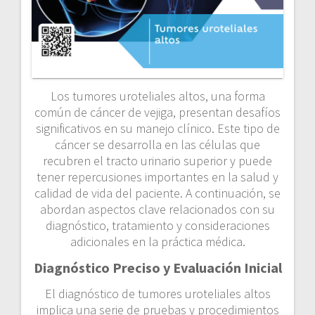
Los tumores uroteliales altos, una forma
común de cáncer de vejiga, presentan desafíos
significativos en su manejo clínico. Este tipo de
cáncer se desarrolla en las células que
recubren el tracto urinario superior y puede
tener repercusiones importantes en la salud y
calidad de vida del paciente. A continuación, se
abordan aspectos clave relacionados con su
diagnóstico, tratamiento y consideraciones
adicionales en la práctica médica.
Diagnóstico Preciso y Evaluación Inicial
El diagnóstico de tumores uroteliales altos
implica una serie de pruebas y procedimientos