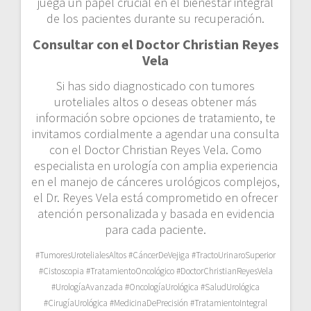
juega un papel crucial en el bienestar integral
de los pacientes durante su recuperación.
Consultar con el Doctor Christian Reyes
Vela
Si has sido diagnosticado con tumores
uroteliales altos o deseas obtener más
información sobre opciones de tratamiento, te
invitamos cordialmente a agendar una consulta
con el Doctor Christian Reyes Vela. Como
especialista en urología con amplia experiencia
en el manejo de cánceres urológicos complejos,
el Dr. Reyes Vela está comprometido en ofrecer
atención personalizada y basada en evidencia
para cada paciente.
#TumoresUrotelialesAltos #CáncerDeVejiga #TractoUrinaroSuperior
#Cistoscopia #TratamientoOncológico #DoctorChristianReyesVela
#UrologíaAvanzada #OncologíaUrológica #SaludUrológica
#CirugíaUrológica #MedicinaDePrecisión #TratamientoIntegral