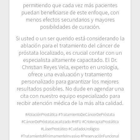
permitiendo que cada vez más pacientes
puedan beneficiarse de este enfoque, con
menos efectos secundarios y mayores
posibilidades de curación.
Si usted o un ser querido está considerando la
ablación para el tratamiento del cáncer de
próstata localizado, es crucial contar con un
especialista altamente capacitado. El Dr.
Christian Reyes Vela, experto en urología,
ofrece una evaluación y tratamiento
personalizado para garantizar los mejores
resultados posibles. No dude en agendar una
cita con nuestro equipo especializado para
recibir atención médica de la más alta calidad.
#AblaciónProstática #TratamientoDeCáncerDePróstata
#CáncerDePróstataLocalizado #HIFU #CrioterapiaProstática
#LáserProstático #CuidadoUrológico
#TratamientoMínimamenteInvasivo #PreservaciónFuncional