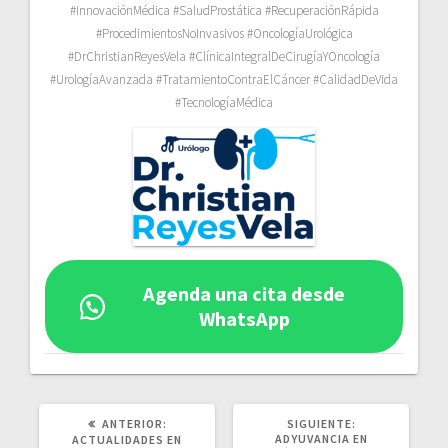
#InnovaciónMédica #SaludProstática #RecuperaciónRápida
#ProcedimientosNoInvasivos #OncologíaUrológica
#DrChristianReyesVela #ClínicaIntegralDeCirugíaYOncología
#UrologíaAvanzada #TratamientoContraElCáncer #CalidadDeVida
#TecnologíaMédica
Agenda una cita desde
WhatsApp
POST
SIGUIENTE
ANTERIOR:
SIGUIENTE:
ANTERIOR:
POST:
ADYUVANCIA EN
ACTUALIDADES EN