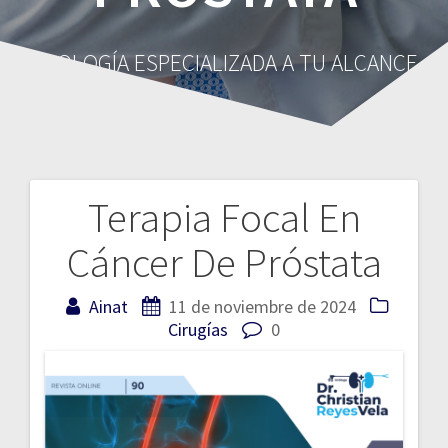
UROLOGÍA ESPECIALIZADA A TU ALCANCE
Terapia Focal En
Navegación
Cáncer De Próstata
de
entradas
Ainat
11 de noviembre de 2024
Cirugías
0