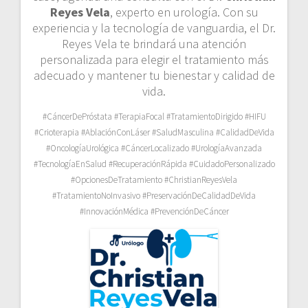
Reyes Vela
, experto en urología. Con su
experiencia y la tecnología de vanguardia, el Dr.
Reyes Vela te brindará una atención
personalizada para elegir el tratamiento más
adecuado y mantener tu bienestar y calidad de
vida.
#CáncerDePróstata #TerapiaFocal #TratamientoDirigido #HIFU
#Crioterapia #AblaciónConLáser #SaludMasculina #CalidadDeVida
#OncologíaUrológica #CáncerLocalizado #UrologíaAvanzada
#TecnologíaEnSalud #RecuperaciónRápida #CuidadoPersonalizado
#OpcionesDeTratamiento #ChristianReyesVela
#TratamientoNoInvasivo #PreservaciónDeCalidadDeVida
#InnovaciónMédica #PrevenciónDeCáncer