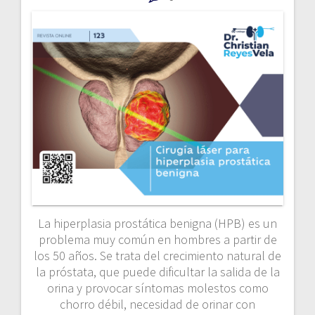
La hiperplasia prostática benigna (HPB) es un
problema muy común en hombres a partir de
los 50 años. Se trata del crecimiento natural de
la próstata, que puede dificultar la salida de la
orina y provocar síntomas molestos como
chorro débil, necesidad de orinar con