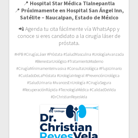
📍
Hospital Star Médica Tlalnepantla
📍
Próximamente en Hospital San Ángel Inn,
Satélite – Naucalpan, Estado de México
📲 Agenda tu cita fácilmente vía WhatsApp y
conoce si eres candidato a la cirugía láser de
próstata.
#HPB #CirugíaLáser #Próstata #SaludMasculina #UrologíaAvanzada
#BienestarUrológico #TratamientoModerno
#CirugíaMínimamenteInvasiva #ConsultaUrológica #FlujoUrinario
#CuidadoDeLaPróstata #UrologíaIntegral #PrevenciónUrológica
#SaludUrinaria #AvancesEnUrología #CirugíaSegura
#RecuperaciónRápida #TecnologíaMédica #CalidadDeVida
#DrChristianReyesVela