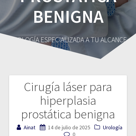
BENIGNA
UROLOGÍA ESPECIALIZADA A TU ALCANCE
Cirugía láser para
Navegación
hiperplasia
de
prostática benigna
entradas
Ainat
14 de julio de 2025
Urología
0