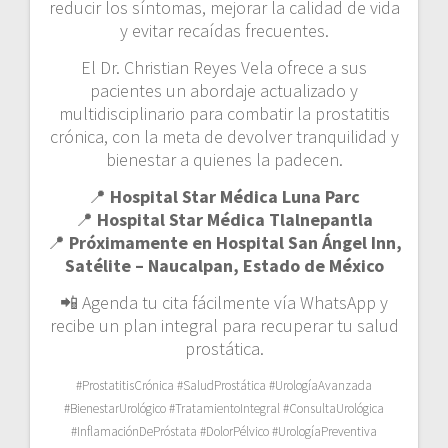
reducir los síntomas, mejorar la calidad de vida
y evitar recaídas frecuentes.
El Dr. Christian Reyes Vela ofrece a sus
pacientes un abordaje actualizado y
multidisciplinario para combatir la prostatitis
crónica, con la meta de devolver tranquilidad y
bienestar a quienes la padecen.
📍
Hospital Star Médica Luna Parc
📍
Hospital Star Médica Tlalnepantla
📍
Próximamente en Hospital San Ángel Inn,
Satélite – Naucalpan, Estado de México
📲 Agenda tu cita fácilmente vía WhatsApp y
recibe un plan integral para recuperar tu salud
prostática.
#ProstatitisCrónica #SaludProstática #UrologíaAvanzada
#BienestarUrológico #TratamientoIntegral #ConsultaUrológica
#InflamaciónDePróstata #DolorPélvico #UrologíaPreventiva