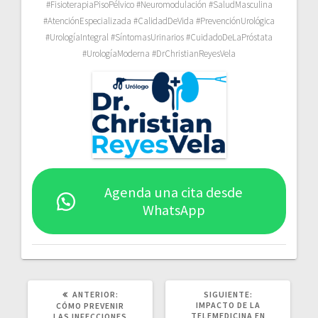
#FisioterapiaPisoPélvico #Neuromodulación #SaludMasculina
#AtenciónEspecializada #CalidadDeVida #PrevenciónUrológica
#UrologíaIntegral #SíntomasUrinarios #CuidadoDeLaPróstata
#UrologíaModerna #DrChristianReyesVela
Agenda una cita desde
WhatsApp
POST
SIGUIENTE
ANTERIOR:
SIGUIENTE:
ANTERIOR:
POST:
IMPACTO DE LA
CÓMO PREVENIR
TELEMEDICINA EN
LAS INFECCIONES