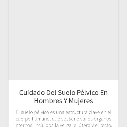
Cuidado Del Suelo Pélvico En
Hombres Y Mujeres
El suelo pélvico es una estructura clave en el
cuerpo humano, que sostiene varios órganos
internos, incluidos la vejiga, el útero y el recto.
Aunque a menudo se asocia con mujeres
debido al embarazo y el parto, los hombres
también tienen suelo pélvico, y su cuidado es
igual de esencial. Mantener esta zona
saludable es…
LEER MÁS
Ainat
24 de febrero de 2025
0