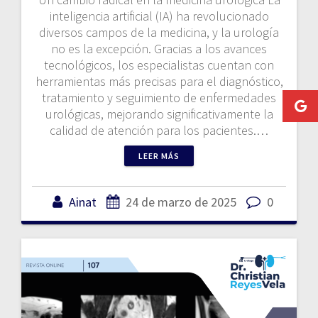
inteligencia artificial (IA) ha revolucionado
diversos campos de la medicina, y la urología
no es la excepción. Gracias a los avances
tecnológicos, los especialistas cuentan con
herramientas más precisas para el diagnóstico,
tratamiento y seguimiento de enfermedades
urológicas, mejorando significativamente la
calidad de atención para los pacientes.…
LEER MÁS
Ainat
24 de marzo de 2025
0