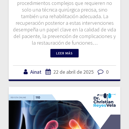
procedimientos complejos que requieren no
solo una técnica quirúrgica precisa, sino
también una rehabilitación adecuada. La
recuperación posterior a estas intervenciones
desempeña un papel clave en la calidad de vida
del paciente, la prevención de complicaciones y
la restauración de funciones…
LEER MÁS
Ainat
22 de abril de 2025
0